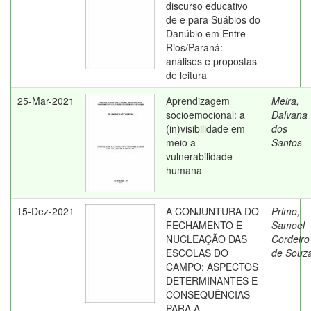
discurso educativo
de e para Suábios do
Danúbio em Entre
Rios/Paraná:
análises e propostas
de leitura
25-Mar-2021
Aprendizagem
Meira,
socioemocional: a
Dalvana
(in)visibilidade em
dos
meio a
Santos
vulnerabilidade
humana
15-Dez-2021
A CONJUNTURA DO
Primo,
FECHAMENTO E
Samoel
NUCLEAÇÃO DAS
Cordeiro
ESCOLAS DO
de Souz
CAMPO: ASPECTOS
DETERMINANTES E
CONSEQUÊNCIAS
PARA A