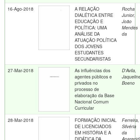
16-Ago-2018
A RELAÇÃO
Rocha
DIALÉTICA ENTRE
Junior,
EDUCAÇÃO E
João
POLÍTICA: UMA
Mendes
ANÁLISE DA
da
ATUAÇÃO POLÍTICA
DOS JOVENS
ESTUDANTES
SECUNDARISTAS
27-Mar-2018
As influências dos
D'Avila,
agentes públicos e
Jaquelin
privados no
Boeno
processo de
elaboração da Base
Nacional Comum
Curricular
28-Mar-2018
FORMAÇÃO INICIAL
Ferreira,
DE LICENCIADOS
Silvéria
EM HISTÓRIA E A
da
DIDÁTICA DA
Aparecid