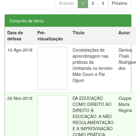
Anterior
1
2
3
Próximo
Conjunto de itens:
Data de
Pré-
Título
Autor
defesa
visualização
16-Ago-2018
Constelações de
Santos,
aprendizagem nas
Thais
práticas da
Rodrigue
Umbanda no terreiro
dos
Mãe Oxum e Pai
Ogum
26-Nov-2018
DA EDUCAÇÃO
Coppe,
COMO DIREITO AO
Marta
DIREITO À
Regina
EDUCAÇÃO: A NÃO
REGULAMENTAÇÃO
E A IMPROVISAÇÃO
COMO PRÁTICA