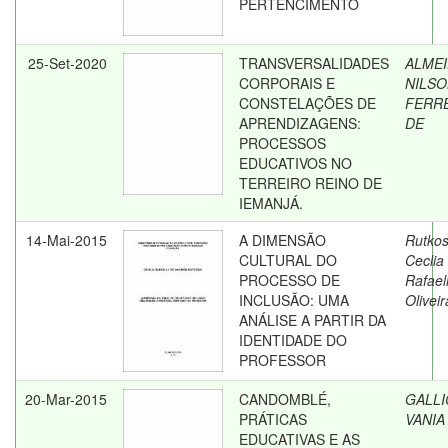
PERTENCIMENTO
25-Set-2020
TRANSVERSALIDADES
ALMEI
CORPORAIS E
NILS
CONSTELAÇÕES DE
FERR
APRENDIZAGENS:
DE
PROCESSOS
EDUCATIVOS NO
TERREIRO REINO DE
IEMANJÁ.
14-Mai-2015
A DIMENSÃO
Rutkos
CULTURAL DO
Ceclia
PROCESSO DE
Rafael
INCLUSÃO: UMA
Oliveir
ANÁLISE A PARTIR DA
IDENTIDADE DO
PROFESSOR
20-Mar-2015
CANDOMBLÉ,
GALLI
PRÁTICAS
VANIA
EDUCATIVAS E AS