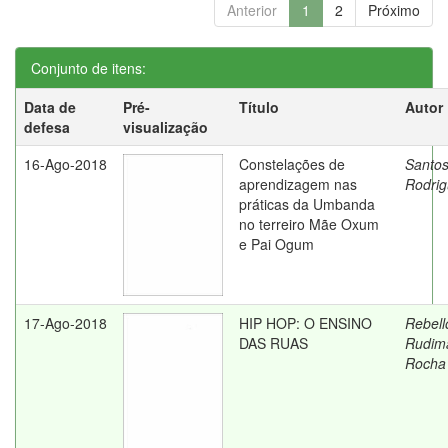
Anterior
1
2
Próximo
Conjunto de itens:
Data de
Pré-
Título
Autor
defesa
visualização
16-Ago-2018
Constelações de
Santos
aprendizagem nas
Rodrig
práticas da Umbanda
no terreiro Mãe Oxum
e Pai Ogum
17-Ago-2018
HIP HOP: O ENSINO
Rebell
DAS RUAS
Rudim
Rocha