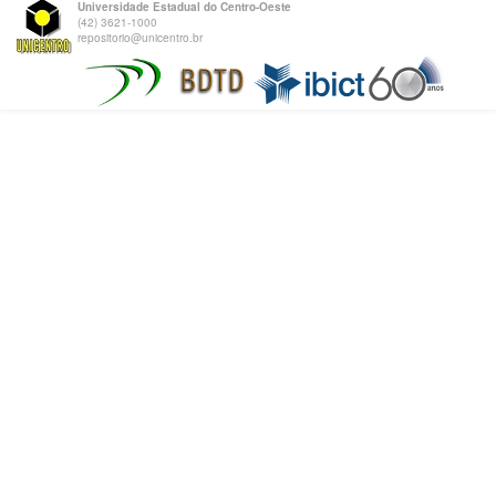
Universidade Estadual do Centro-Oeste
(42) 3621-1000
repositorio@unicentro.br