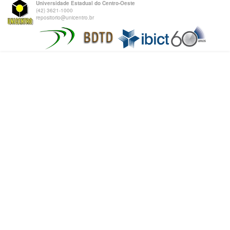
Universidade Estadual do Centro-Oeste
(42) 3621-1000
repositorio@unicentro.br