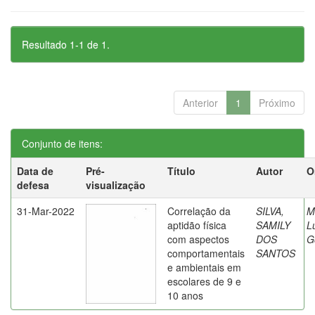
Resultado 1-1 de 1.
Anterior
1
Próximo
Conjunto de itens:
Data de
Pré-
Título
Autor
O
defesa
visualização
31-Mar-2022
Correlação da
SILVA,
M
aptidão física
SAMILY
L
com aspectos
DOS
G
comportamentais
SANTOS
e ambientais em
escolares de 9 e
10 anos