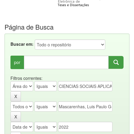
Página de Busca
Buscar em:
por
Filtros correntes: