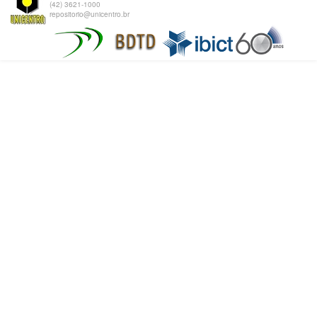
(42) 3621-1000
repositorio@unicentro.br