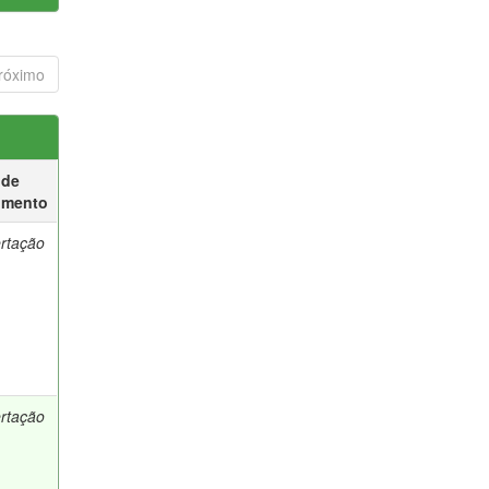
róximo
 de
umento
ertação
ertação