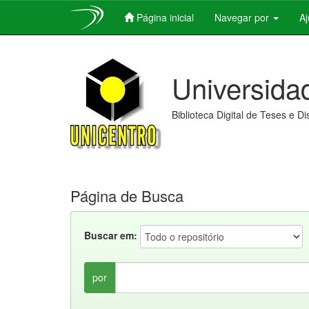
Página inicial
Navegar por
A
Skip
navigation
Universida
Biblioteca Digital de Teses e D
Página de Busca
Buscar em:
por