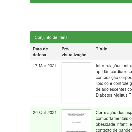
Conjunto de itens:
Data de
Pré-
Título
defesa
visualização
17-Mar-2021
Inter-relações entr
aptidão cardiorrespi
composição corporal
lipídico e controle 
de adolescentes c
Diabetes Mellitus T
20-Out-2021
Correlação dos as
comportamentais 
obesidade infantil
contexto de pande