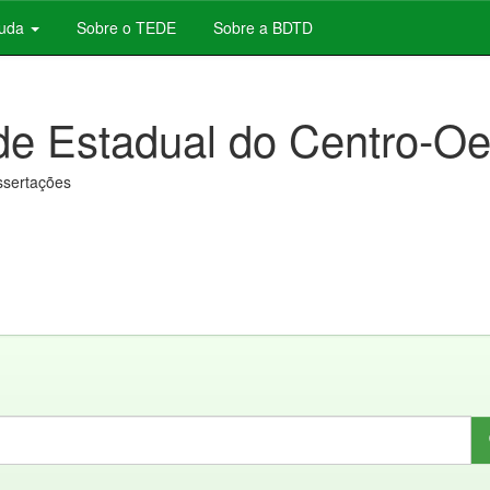
juda
Sobre o TEDE
Sobre a BDTD
de Estadual do Centro-Oe
issertações