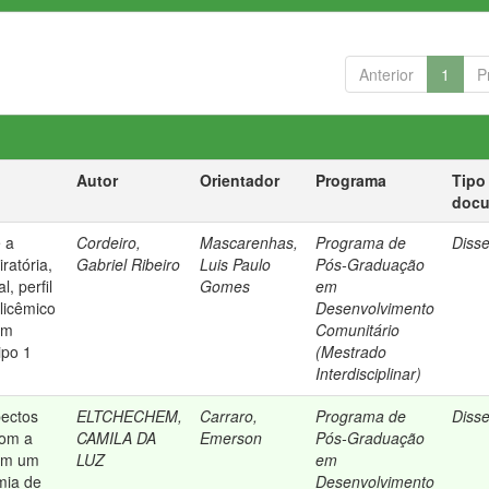
Anterior
1
P
Autor
Orientador
Programa
Tipo
doc
e a
Cordeiro,
Mascarenhas,
Programa de
Diss
ratória,
Gabriel Ribeiro
Luis Paulo
Pós-Graduação
, perfil
Gomes
em
glicêmico
Desenvolvimento
om
Comunitário
ipo 1
(Mestrado
Interdisciplinar)
pectos
ELTCHECHEM,
Carraro,
Programa de
Diss
com a
CAMILA DA
Emerson
Pós-Graduação
 em um
LUZ
em
mia de
Desenvolvimento