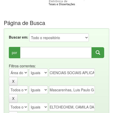
Página de Busca
Buscar em:
por
Filtros correntes: