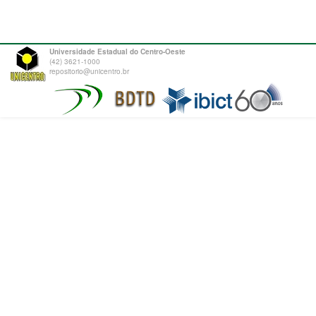
Universidade Estadual do Centro-Oeste
(42) 3621-1000
repositorio@unicentro.br