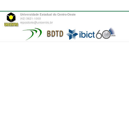
Universidade Estadual do Centro-Oeste
(42) 3621-1000
repositorio@unicentro.br