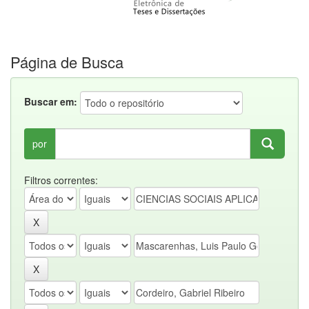
Página de Busca
Buscar em:
por
Filtros correntes: