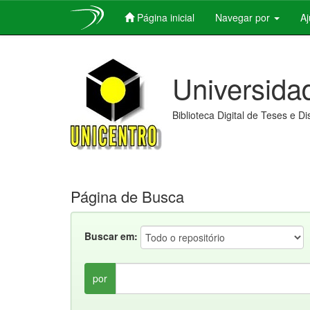
Página inicial
Navegar por
A
Skip
navigation
Universida
Biblioteca Digital de Teses e D
Página de Busca
Buscar em:
por