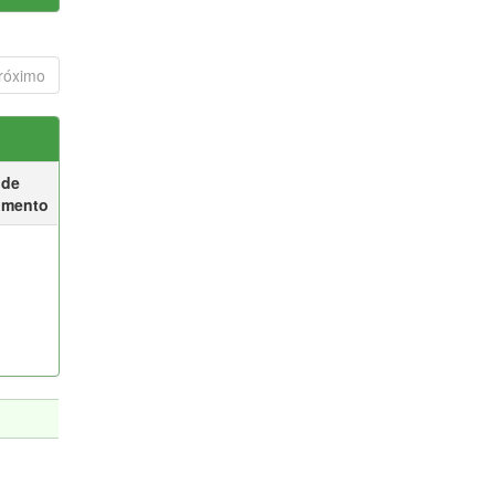
róximo
 de
umento