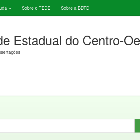
juda
Sobre o TEDE
Sobre a BDTD
de Estadual do Centro-Oe
issertações