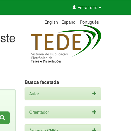
Entrar em:
English
Español
Português
ste
Busca facetada
Autor
Orientador
Áreas do CNPq