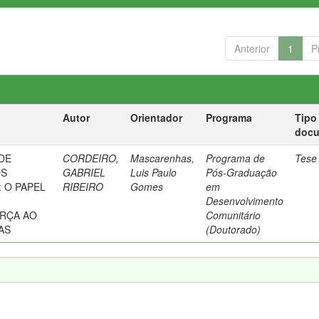
Anterior
1
P
Autor
Orientador
Programa
Tipo
doc
DE
CORDEIRO,
Mascarenhas,
Programa de
Tese
OS
GABRIEL
Luis Paulo
Pós-Graduação
: O PAPEL
RIBEIRO
Gomes
em
Desenvolvimento
RÇA AO
Comunitário
AS
(Doutorado)