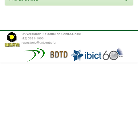
Universidade Estadual do Centro-Oeste
(42) 3621-1000
repositorio@unicentro.br