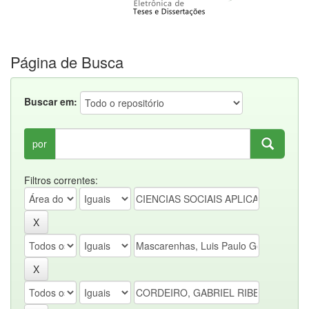
Página de Busca
Buscar em:
por
Filtros correntes: