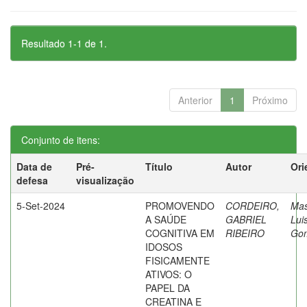
Resultado 1-1 de 1.
Anterior
1
Próximo
Conjunto de itens:
Data de
Pré-
Título
Autor
Ori
defesa
visualização
5-Set-2024
PROMOVENDO
CORDEIRO,
Mas
A SAÚDE
GABRIEL
Lui
COGNITIVA EM
RIBEIRO
Go
IDOSOS
FISICAMENTE
ATIVOS: O
PAPEL DA
CREATINA E