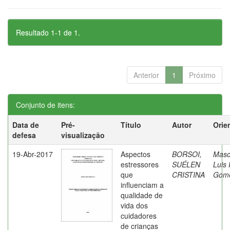
Resultado 1-1 de 1.
Anterior
1
Próximo
Conjunto de itens:
Data de
Pré-
Título
Autor
Orie
defesa
visualização
19-Abr-2017
Aspectos
BORSOI,
Masc
estressores
SUÉLEN
Luis 
que
CRISTINA
Gom
influenciam a
qualidade de
vida dos
cuidadores
de crianças