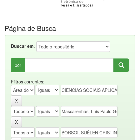
Página de Busca
Buscar em:
por
Filtros correntes: