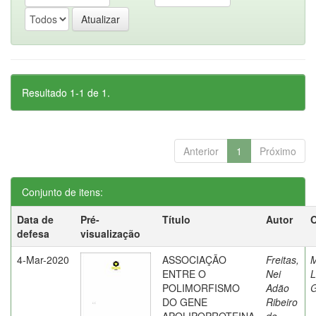
Resultado 1-1 de 1.
Anterior
1
Próximo
Conjunto de itens:
Data de
Pré-
Título
Autor
O
defesa
visualização
4-Mar-2020
ASSOCIAÇÃO
Freitas,
M
ENTRE O
Nei
L
POLIMORFISMO
Adão
DO GENE
Ribeiro