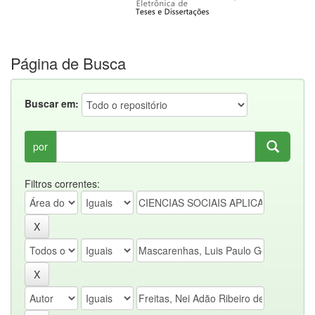
Página de Busca
Buscar em:
por
Filtros correntes: