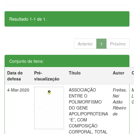
Resultado 1-1 de 1.
Anterior
1
Próximo
Conjunto de itens:
Data de
Pré-
Título
Autor
O
defesa
visualização
4-Mar-2020
ASSOCIAÇÃO
Freitas,
M
ENTRE O
Nei
L
POLIMORFISMO
Adão
DO GENE
Ribeiro
APOLIPOPROTEINA
de
‘‘E’’, COM
COMPOSIÇÃO
CORPORAL, TOTAL