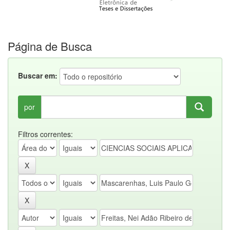
Página de Busca
Buscar em:
por
Filtros correntes: