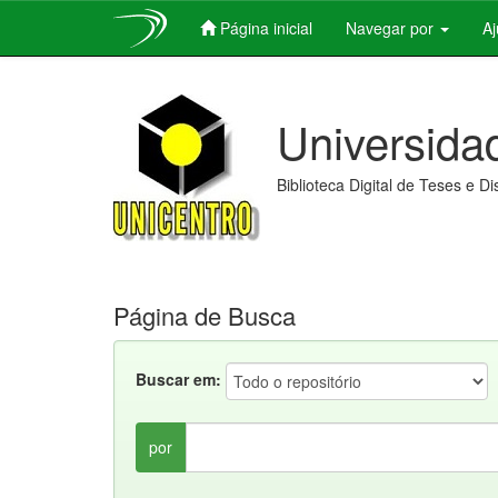
Página inicial
Navegar por
A
Skip
navigation
Universida
Biblioteca Digital de Teses e D
Página de Busca
Buscar em:
por