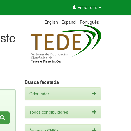
Entrar em:
English
Español
Português
ste
Busca facetada
Orientador
Todos contribuidores
Áreas do CNPq