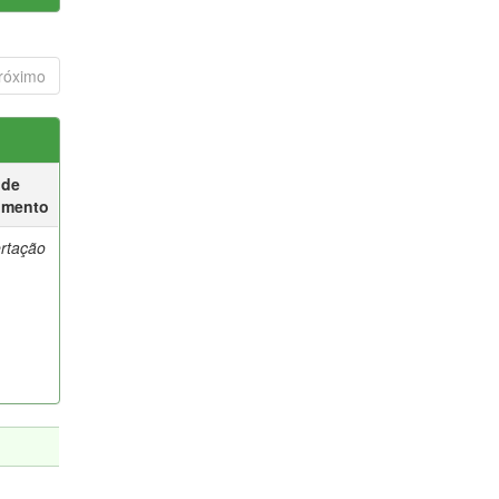
róximo
 de
umento
ertação