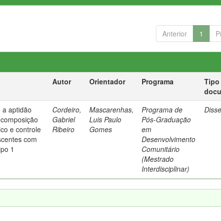
Anterior
1
P
Autor
Orientador
Programa
Tipo
doc
e a aptidão
Cordeiro,
Mascarenhas,
Programa de
Diss
, composição
Gabriel
Luis Paulo
Pós-Graduação
dico e controle
Ribeiro
Gomes
em
escentes com
Desenvolvimento
ipo 1
Comunitário
(Mestrado
Interdisciplinar)