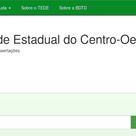
juda
Sobre o TEDE
Sobre a BDTD
de Estadual do Centro-Oe
issertações