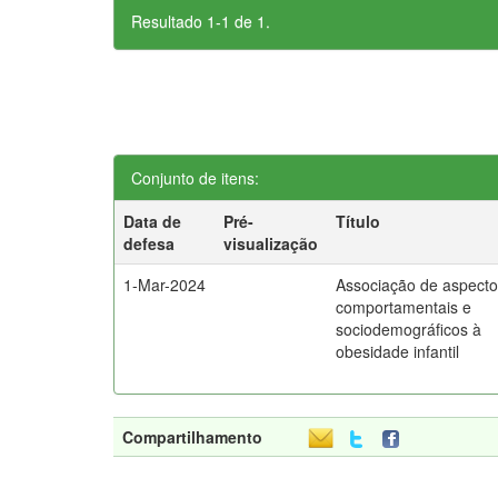
Resultado 1-1 de 1.
Conjunto de itens:
Data de
Pré-
Título
defesa
visualização
1-Mar-2024
Associação de aspect
comportamentais e
sociodemográficos à
obesidade infantil
Compartilhamento