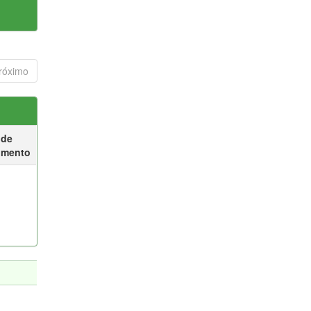
róximo
 de
umento