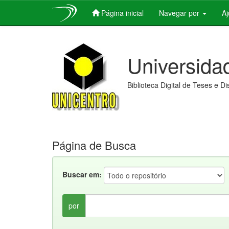
Página inicial
Navegar por
A
Skip
navigation
Universida
Biblioteca Digital de Teses e D
Página de Busca
Buscar em:
por