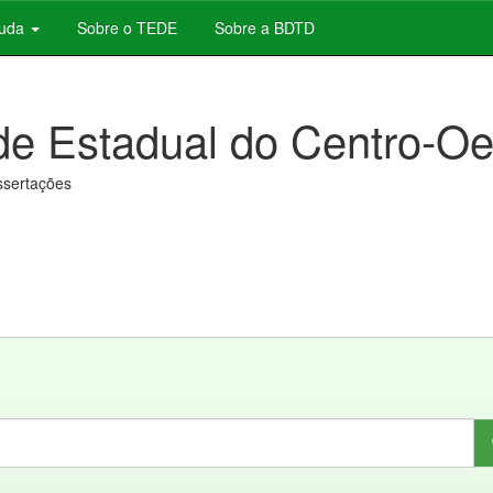
juda
Sobre o TEDE
Sobre a BDTD
de Estadual do Centro-Oe
issertações