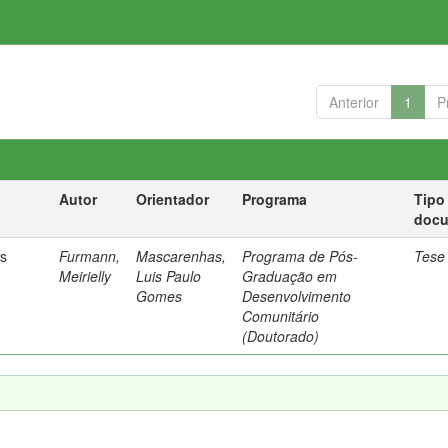
Anterior
1
P
Autor
Orientador
Programa
Tipo
doc
os
Furmann,
Mascarenhas,
Programa de Pós-
Tese
Meirielly
Luis Paulo
Graduação em
Gomes
Desenvolvimento
Comunitário
(Doutorado)