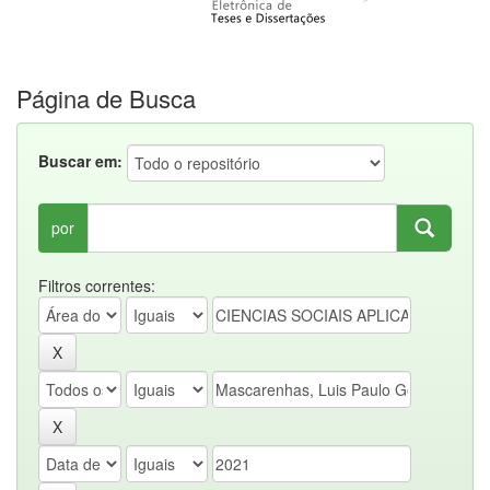
Página de Busca
Buscar em:
por
Filtros correntes: