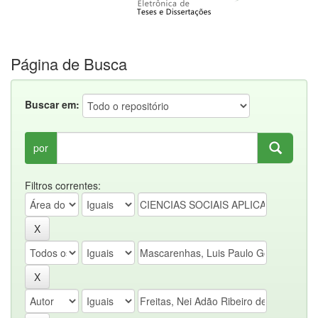
Página de Busca
Buscar em:
por
Filtros correntes: