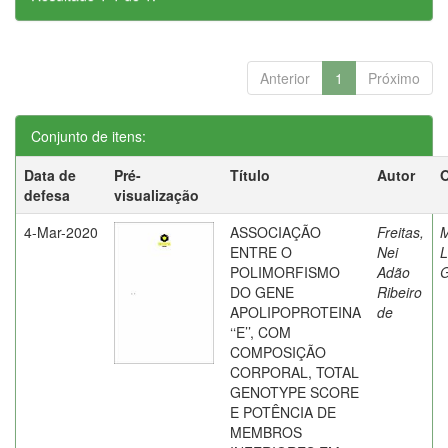
Anterior
1
Próximo
Conjunto de itens:
Data de
Pré-
Título
Autor
O
defesa
visualização
4-Mar-2020
ASSOCIAÇÃO
Freitas,
M
ENTRE O
Nei
L
POLIMORFISMO
Adão
DO GENE
Ribeiro
APOLIPOPROTEINA
de
‘‘E’’, COM
COMPOSIÇÃO
CORPORAL, TOTAL
GENOTYPE SCORE
E POTÊNCIA DE
MEMBROS