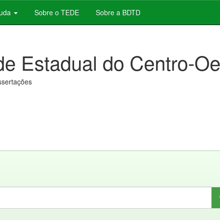
juda
Sobre o TEDE
Sobre a BDTD
de Estadual do Centro-Oe
issertações