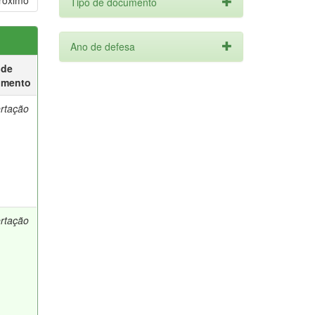
róximo
Tipo de documento
Ano de defesa
 de
umento
ertação
ertação