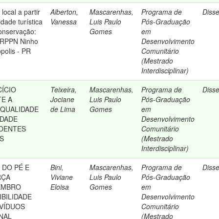
ocal a partir
Alberton,
Mascarenhas,
Programa de
Diss
idade turística
Vanessa
Luis Paulo
Pós-Graduação
onservação:
Gomes
em
 RPPN Ninho
Desenvolvimento
polis - PR
Comunitário
(Mestrado
Interdisciplinar)
CÍCIO
Teixeira,
Mascarenhas,
Programa de
Diss
E A
Jociane
Luis Paulo
Pós-Graduação
 QUALIDADE
de Lima
Gomes
em
IDADE
Desenvolvimento
DOENTES
Comunitário
S
(Mestrado
Interdisciplinar)
 DO PÉ E
Bini,
Mascarenhas,
Programa de
Diss
RÇA
Viviane
Luis Paulo
Pós-Graduação
EMBRO
Eloisa
Gomes
em
IBILIDADE
Desenvolvimento
IVÍDUOS
Comunitário
NAL
(Mestrado