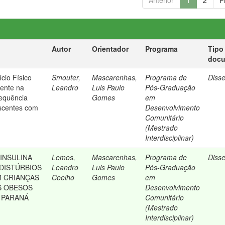
Anterior
1
2
P
Autor
Orientador
Programa
Tipo
doc
ício Físico
Smouter,
Mascarenhas,
Programa de
Diss
tente na
Leandro
Luis Paulo
Pós-Graduação
requência
Gomes
em
scentes com
Desenvolvimento
Comunitário
(Mestrado
Interdisciplinar)
 INSULINA
Lemos,
Mascarenhas,
Programa de
Diss
DISTÚRBIOS
Leandro
Luis Paulo
Pós-Graduação
 CRIANÇAS
Coelho
Gomes
em
S OBESOS
Desenvolvimento
 PARANÁ
Comunitário
(Mestrado
Interdisciplinar)