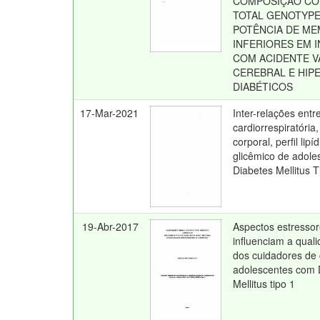
COMPOSIÇÃO CO
TOTAL GENOTYPE
POTÊNCIA DE M
INFERIORES EM 
COM ACIDENTE 
CEREBRAL E HIP
DIABÉTICOS
17-Mar-2021
Inter-relações entr
cardiorrespiratóri
corporal, perfil lipí
glicêmico de adol
Diabetes Mellitus T
19-Abr-2017
Aspectos estresso
influenciam a qual
dos cuidadores de 
adolescentes com 
Mellitus tipo 1