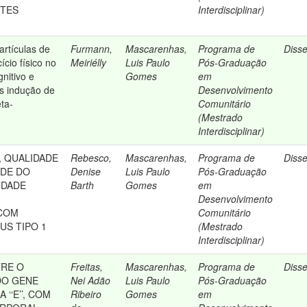
ETES
Interdisciplinar)
artículas de
Furmann,
Mascarenhas,
Programa de
Diss
ício físico no
Meiriélly
Luis Paulo
Pós-Graduação
nitivo e
Gomes
em
s indução de
Desenvolvimento
eta-
Comunitário
(Mestrado
Interdisciplinar)
A, QUALIDADE
Rebesco,
Mascarenhas,
Programa de
Diss
ADE DO
Denise
Luis Paulo
Pós-Graduação
IDADE
Barth
Gomes
em
Desenvolvimento
COM
Comunitário
US TIPO 1
(Mestrado
Interdisciplinar)
TRE O
Freitas,
Mascarenhas,
Programa de
Diss
DO GENE
Nei Adão
Luis Paulo
Pós-Graduação
‘‘E’’, COM
Ribeiro
Gomes
em