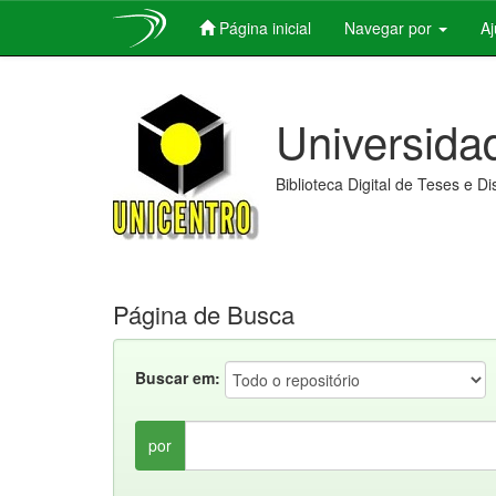
Página inicial
Navegar por
A
Skip
navigation
Universida
Biblioteca Digital de Teses e D
Página de Busca
Buscar em:
por