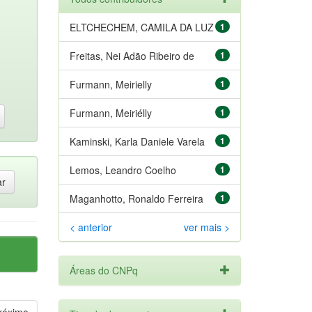
ELTCHECHEM, CAMILA DA LUZ
1
Freitas, Nei Adão Ribeiro de
1
Furmann, Meirielly
1
Furmann, Meiriélly
1
Kaminski, Karla Daniele Varela
1
Lemos, Leandro Coelho
1
Maganhotto, Ronaldo Ferreira
1
< anterior
ver mais >
Áreas do CNPq