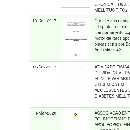
CRÔNICA E DIAB
MELLITUS TIPO2
13-Dez-2017
O efeito das nanop
L-Triptofano e exerc
comportamento cog
motor de ratos apó
placas senis por B
Amielóide1-42
14-Dez-2017
ATIVIDADE FÍSIC
DE VIDA, QUALID
SONO E VARIABIL
GLICÊMICA EM
ADOLESCENTES 
DIABETES MELLIT
4-Mar-2020
ASSOCIAÇÃO EN
POLIMORFISMO 
APOLIPOPROTEINA 