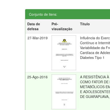
Conjunto de itens:
Data de
Pré-
Título
defesa
visualização
27-Mar-2019
Influência do Exerc
Contínuo e Intermi
Variabilidade da F
Cardíaca de Adole
Diabetes Tipo 1
25-Ago-2016
A RESISTÊNCIA À
COMO FATOR DE 
METABÓLICOS EM
E ADOLESCENTE
DE GUARAPUAVA,