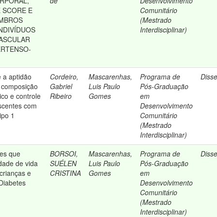
RPORAL,
de
Desenvolvimento
 SCORE E
Comunitário
EMBROS
(Mestrado
INDIVÍDUOS
Interdisciplinar)
VASCULAR
ERTENSO-
e a aptidão
Cordeiro,
Mascarenhas,
Programa de
Diss
a, composição
Gabriel
Luis Paulo
Pós-Graduação
dico e controle
Ribeiro
Gomes
em
escentes com
Desenvolvimento
ipo 1
Comunitário
(Mestrado
Interdisciplinar)
res que
BORSOI,
Mascarenhas,
Programa de
Diss
idade de vida
SUÉLEN
Luis Paulo
Pós-Graduação
crianças e
CRISTINA
Gomes
em
Diabetes
Desenvolvimento
Comunitário
(Mestrado
Interdisciplinar)