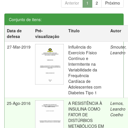
Anterior
1
2
Próximo
Conjunto de itens:
Data de
Pré-
Título
Autor
defesa
visualização
27-Mar-2019
Influência do
Smouter,
Exercício Físico
Leandro
Contínuo e
Intermitente na
Variabilidade da
Frequência
Cardíaca de
Adolescentes com
Diabetes Tipo 1
25-Ago-2016
A RESISTÊNCIA À
Lemos,
INSULINA COMO
Leandro
FATOR DE
Coelho
DISTÚRBIOS
METABÓLICOS EM