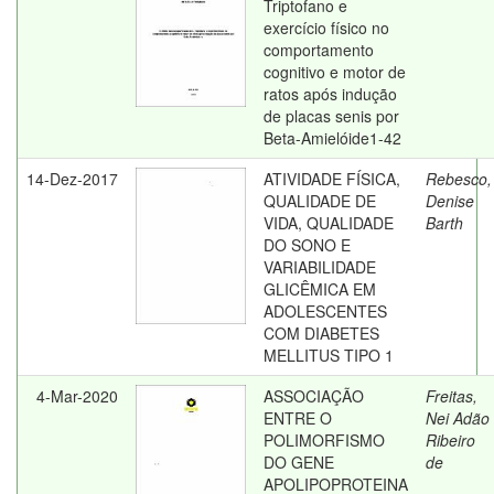
Triptofano e
exercício físico no
comportamento
cognitivo e motor de
ratos após indução
de placas senis por
Beta-Amielóide1-42
14-Dez-2017
ATIVIDADE FÍSICA,
Rebesco,
QUALIDADE DE
Denise
VIDA, QUALIDADE
Barth
DO SONO E
VARIABILIDADE
GLICÊMICA EM
ADOLESCENTES
COM DIABETES
MELLITUS TIPO 1
4-Mar-2020
ASSOCIAÇÃO
Freitas,
ENTRE O
Nei Adão
POLIMORFISMO
Ribeiro
DO GENE
de
APOLIPOPROTEINA