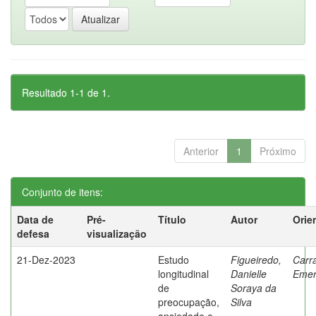
Resultado 1-1 de 1.
Anterior
1
Próximo
Conjunto de itens:
Data de
Pré-
Título
Autor
Orie
defesa
visualização
21-Dez-2023
Estudo
Figueiredo,
Carr
longitudinal
Danielle
Emer
de
Soraya da
preocupação,
Silva