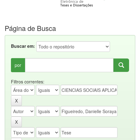
Página de Busca
Buscar em:
por
Filtros correntes: