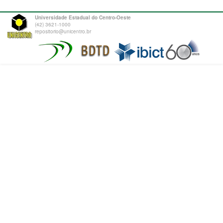
Universidade Estadual do Centro-Oeste
(42) 3621-1000
repositorio@unicentro.br