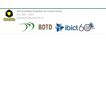
Universidade Estadual do Centro-Oeste
(42) 3621-1000
repositorio@unicentro.br