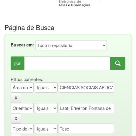
Página de Busca
Buscar em:
por
Filtros correntes: