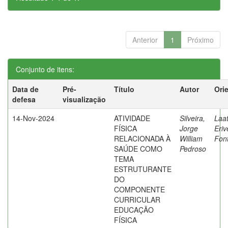
Anterior
1
Próximo
Conjunto de itens:
Data de
Pré-
Título
Autor
Ori
defesa
visualização
14-Nov-2024
ATIVIDADE
Silveira,
Laat
FÍSICA
Jorge
Eriv
RELACIONADA À
William
Fon
SAÚDE COMO
Pedroso
TEMA
ESTRUTURANTE
DO
COMPONENTE
CURRICULAR
EDUCAÇÃO
FÍSICA