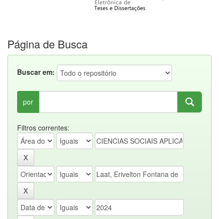
Página de Busca
Buscar em:
por
Filtros correntes: