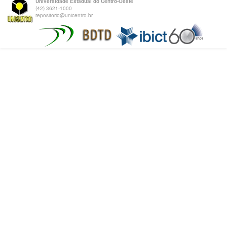
Universidade Estadual do Centro-Oeste
(42) 3621-1000
repositorio@unicentro.br