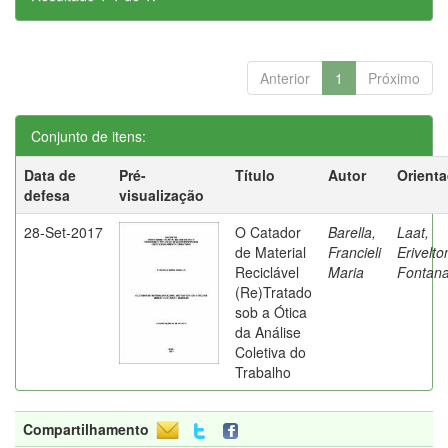
Anterior
1
Próximo
Conjunto de itens:
Data de
Pré-
Título
Autor
Orient
defesa
visualização
28-Set-2017
O Catador
Barella,
Laat,
de Material
Francieli
Erivelto
Reciclável
Maria
Fontan
(Re)Tratado
sob a Ótica
da Análise
Coletiva do
Trabalho
Compartilhamento