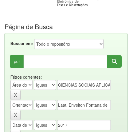
Página de Busca
Buscar em:
por
Filtros correntes: