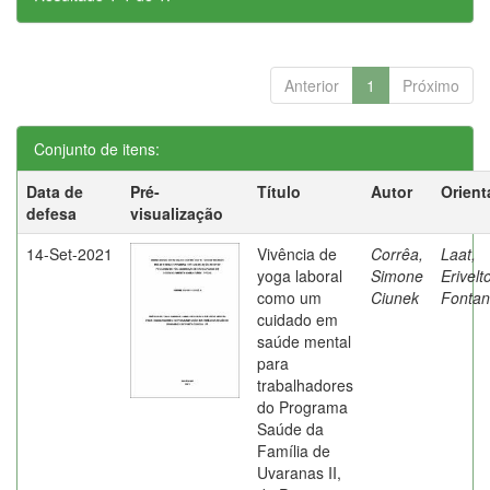
Anterior
1
Próximo
Conjunto de itens:
Data de
Pré-
Título
Autor
Orient
defesa
visualização
14-Set-2021
Vivência de
Corrêa,
Laat,
yoga laboral
Simone
Erivelt
como um
Ciunek
Fontan
cuidado em
saúde mental
para
trabalhadores
do Programa
Saúde da
Família de
Uvaranas II,