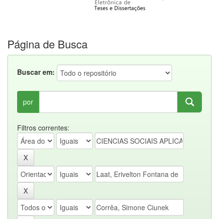
Página de Busca
Buscar em:
por
Filtros correntes: