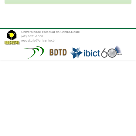
Universidade Estadual do Centro-Oeste
(42) 3621-1000
repositorio@unicentro.br