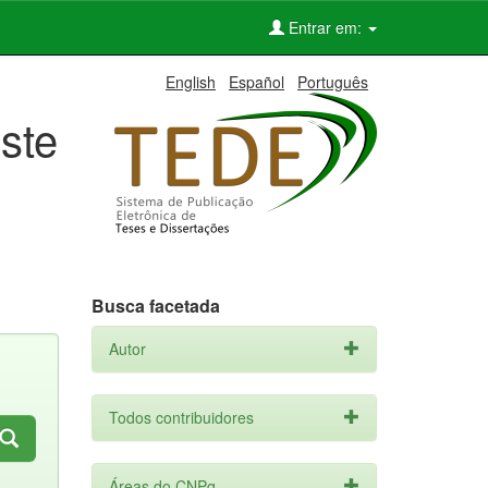
Entrar em:
English
Español
Português
ste
Busca facetada
Autor
Todos contribuidores
Áreas do CNPq