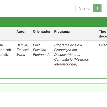
Anterior
1
P
Autor
Orientador
Programa
Tipo
doc
ial
Barella,
Laat,
Programa de Pós-
Diss
ado sob
Francieli
Erivelton
Graduação em
Coletiva
Maria
Fontana de
Desenvolvimento
Comunitário (Mestrado
Interdisciplinar)