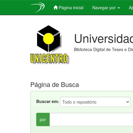
Página inicial
Navegar por
A
Skip
navigation
Universida
Biblioteca Digital de Teses e D
Página de Busca
Buscar em:
por