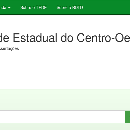
juda
Sobre o TEDE
Sobre a BDTD
de Estadual do Centro-Oe
issertações