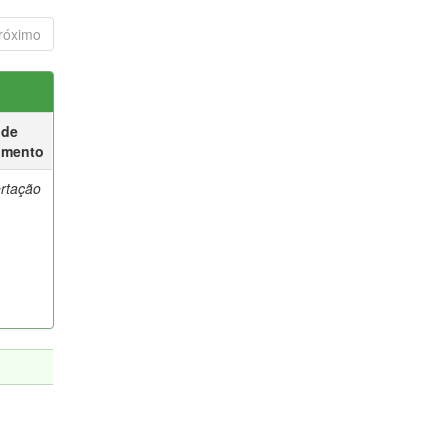
róximo
 de
umento
ertação