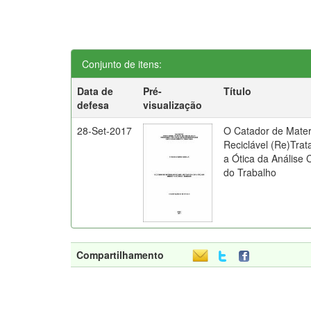
Conjunto de itens:
Data de
Pré-
Título
defesa
visualização
28-Set-2017
O Catador de Mater
Reciclável (Re)Trat
a Ótica da Análise 
do Trabalho
Compartilhamento