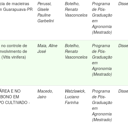
ia de macieiras
Perussi,
Botelho,
Programa
Diss
em Guarapuava-PR
Gisele
Renato
de Pós-
Pauline
Vasconcelos
Graduação
Garbelini
em
Agronomia
(Mestrado)
 no controle de
Maia, Aline
Botelho,
Programa
Diss
nvolvimento de
José
Renato
de Pós-
(Vitis vinifera)
Vasconcelos
Graduação
em
Agronomia
(Mestrado)
ÁREA E NO
Macedo,
Watzlawick,
Programa
Diss
RBONO EM
Jairo
Luciano
de Pós-
O CULTIVADO -
Farinha
Graduação
em
Agronomia
(Mestrado)