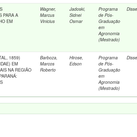
S
Wagner,
Jadoski,
Programa
Diss
S PARA A
Marcus
Sidnei
de Pós-
HO EM
Vinicius
Osmar
Graduação
em
Agronomia
(Mestrado)
STAL, 1859)
Barboza,
Hirose,
Programa
Diss
IDAE) EM
Marcos
Edson
de Pós-
AIS NA REGIÃO
Roberto
Graduação
PARANÁ:
em
OS
Agronomia
(Mestrado)