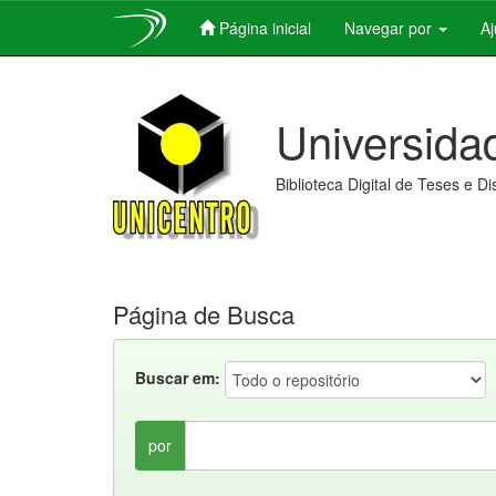
Página inicial
Navegar por
A
Skip
navigation
Universida
Biblioteca Digital de Teses e D
Página de Busca
Buscar em:
por