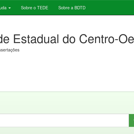
juda
Sobre o TEDE
Sobre a BDTD
de Estadual do Centro-Oe
issertações