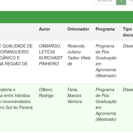
Anterior
1
P
Autor
Orientador
Programa
Tipo
doc
E QUALIDADE DE
CAMARGO,
Resende,
Programa
Diss
 MORANGUEIRO
LETÍCIA
Juliano
de Pós-
GÂNICO E
KURCHAIDT
Tadeu Vilela
Graduação
A REGIÃO DE
PINHEIRO
de
em
Agronomia
(Mestrado)
atória e
Oliboni,
Faria,
Programa
Diss
a entre híbridos
Rodrigo
Marcos
de Pós-
ho recomendados
Ventura
Graduação
tro-Sul do Paraná
em
Agronomia
(Mestrado)