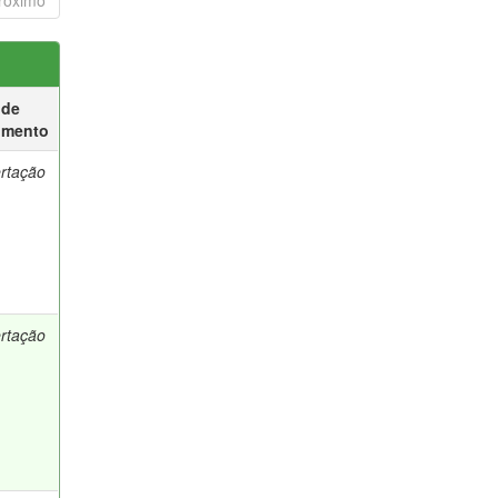
róximo
 de
umento
ertação
ertação