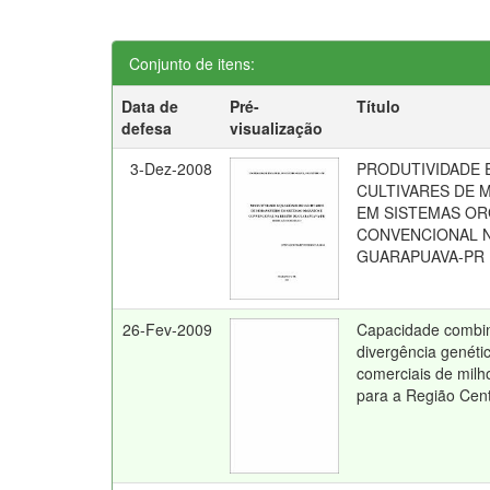
Conjunto de itens:
Data de
Pré-
Título
defesa
visualização
3-Dez-2008
PRODUTIVIDADE 
CULTIVARES DE
EM SISTEMAS OR
CONVENCIONAL N
GUARAPUAVA-PR
26-Fev-2009
Capacidade combin
divergência genétic
comerciais de mil
para a Região Cen