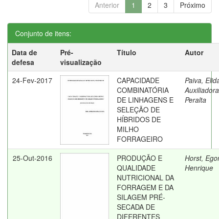
Anterior
1
2
3
Próximo
Conjunto de itens:
Data de
Pré-
Título
Autor
defesa
visualização
24-Fev-2017
CAPACIDADE
Paiva, Elid
COMBINATÓRIA
Auxiliadora
DE LINHAGENS E
Peralta
SELEÇÃO DE
HÍBRIDOS DE
MILHO
FORRAGEIRO
25-Out-2016
PRODUÇÃO E
Horst, Ego
QUALIDADE
Henrique
NUTRICIONAL DA
FORRAGEM E DA
SILAGEM PRÉ-
SECADA DE
DIFERENTES