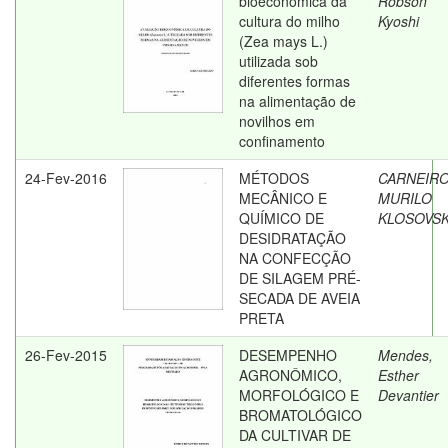
bioeconômica da
Robson
cultura do milho
Kyoshi
(Zea mays L.)
utilizada sob
diferentes formas
na alimentação de
novilhos em
confinamento
24-Fev-2016
MÉTODOS
CARNEIRO
MECÂNICO E
MURILO
QUÍMICO DE
KLOSOVSK
DESIDRATAÇÃO
NA CONFECÇÃO
DE SILAGEM PRÉ-
SECADA DE AVEIA
PRETA
26-Fev-2015
DESEMPENHO
Mendes,
AGRONÔMICO,
Esther
MORFOLÓGICO E
Devantier
BROMATOLÓGICO
DA CULTIVAR DE