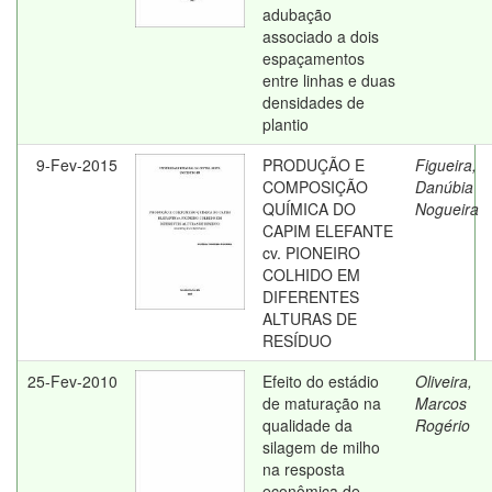
adubação
associado a dois
espaçamentos
entre linhas e duas
densidades de
plantio
9-Fev-2015
PRODUÇÃO E
Figueira,
COMPOSIÇÃO
Danúbia
QUÍMICA DO
Nogueira
CAPIM ELEFANTE
cv. PIONEIRO
COLHIDO EM
DIFERENTES
ALTURAS DE
RESÍDUO
25-Fev-2010
Efeito do estádio
Oliveira,
de maturação na
Marcos
qualidade da
Rogério
silagem de milho
na resposta
econômica de