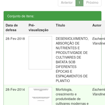
Anterior
1
Próximo
Conjunto de itens:
Data de
Pré-
Título
Autor
defesa
visualização
28-Fev-2018
DESENVOLVIMENTO,
Eschem
ABSORÇÃO DE
Vlandin
NUTRIENTES E
PRODUTIVIDADE DE
CULTIVARES DE
BATATA SOB
DIFERENTES
ÉPOCAS E
ESPAÇAMENTOS DE
PLANTIO
28-Fev-2014
Morfologia,
Eschem
crescimento e
Vlandin
produtividade de
cultivares modernas e