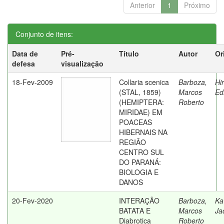
Anterior
1
Próximo
Conjunto de itens:
Data de
Pré-
Título
Autor
Or
defesa
visualização
18-Fev-2009
Collaria scenica
Barboza,
Hi
(STAL, 1859)
Marcos
Ed
(HEMIPTERA:
Roberto
MIRIDAE) EM
POACEAS
HIBERNAIS NA
REGIÃO
CENTRO SUL
DO PARANÁ:
BIOLOGIA E
DANOS
20-Fev-2020
INTERAÇÃO
Barboza,
Ka
BATATA E
Marcos
Ja
Diabrotica
Roberto