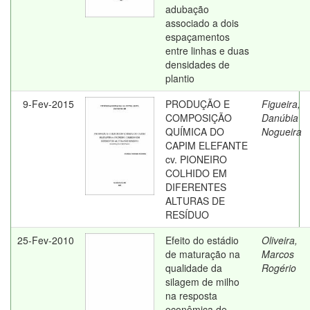
adubação
associado a dois
espaçamentos
entre linhas e duas
densidades de
plantio
9-Fev-2015
PRODUÇÃO E
Figueira,
COMPOSIÇÃO
Danúbia
QUÍMICA DO
Nogueira
CAPIM ELEFANTE
cv. PIONEIRO
COLHIDO EM
DIFERENTES
ALTURAS DE
RESÍDUO
25-Fev-2010
Efeito do estádio
Oliveira,
de maturação na
Marcos
qualidade da
Rogério
silagem de milho
na resposta
econômica de