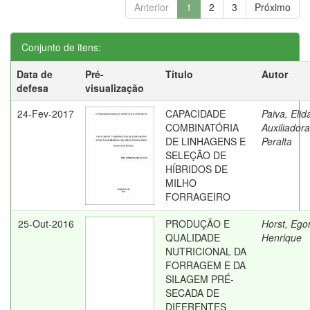
Anterior
1
2
3
Próximo
Conjunto de itens:
Data de
Pré-
Título
Autor
defesa
visualização
24-Fev-2017
CAPACIDADE
Paiva, Elid
COMBINATÓRIA
Auxiliadora
DE LINHAGENS E
Peralta
SELEÇÃO DE
HÍBRIDOS DE
MILHO
FORRAGEIRO
25-Out-2016
PRODUÇÃO E
Horst, Ego
QUALIDADE
Henrique
NUTRICIONAL DA
FORRAGEM E DA
SILAGEM PRÉ-
SECADA DE
DIFERENTES