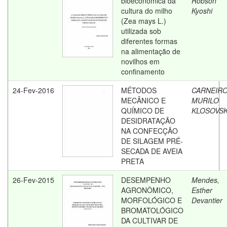
bioeconômica da
Robson
cultura do milho
Kyoshi
(Zea mays L.)
utilizada sob
diferentes formas
na alimentação de
novilhos em
confinamento
24-Fev-2016
MÉTODOS
CARNEIRO
MECÂNICO E
MURILO
QUÍMICO DE
KLOSOVSK
DESIDRATAÇÃO
NA CONFECÇÃO
DE SILAGEM PRÉ-
SECADA DE AVEIA
PRETA
26-Fev-2015
DESEMPENHO
Mendes,
AGRONÔMICO,
Esther
MORFOLÓGICO E
Devantier
BROMATOLÓGICO
DA CULTIVAR DE