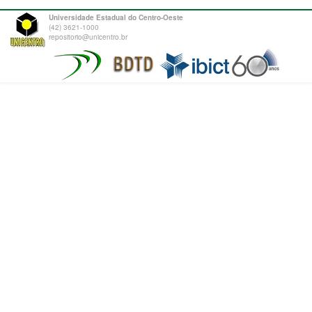
Universidade Estadual do Centro-Oeste
(42) 3621-1000
repositorio@unicentro.br