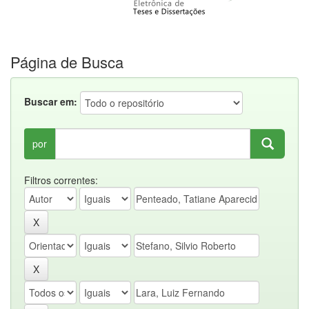
Página de Busca
Buscar em:
por
Filtros correntes: