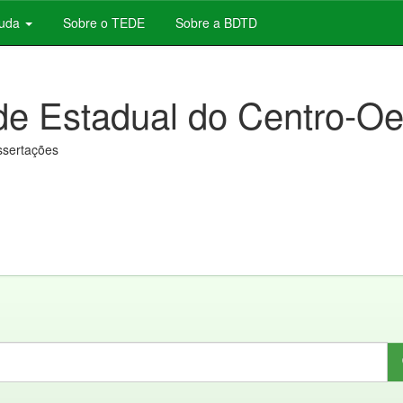
juda
Sobre o TEDE
Sobre a BDTD
de Estadual do Centro-Oe
issertações