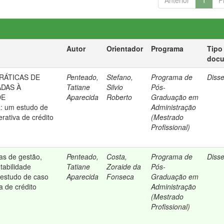
Anterior
1
P
Autor
Orientador
Programa
Tipo
doc
RÁTICAS DE
Penteado,
Stefano,
Programa de
Diss
ADAS À
Tatiane
Silvio
Pós-
DE
Aparecida
Roberto
Graduação em
 um estudo de
Administração
ativa de crédito
(Mestrado
Profissional)
cas de gestão,
Penteado,
Costa,
Programa de
Diss
tabilidade
Tatiane
Zoraide da
Pós-
 estudo de caso
Aparecida
Fonseca
Graduação em
 de crédito
Administração
(Mestrado
Profissional)