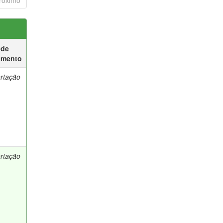
róximo
 de
umento
ertação
ertação