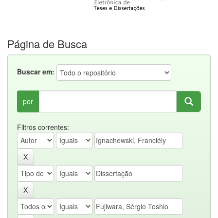
Página de Busca
Buscar em:
por
Filtros correntes: