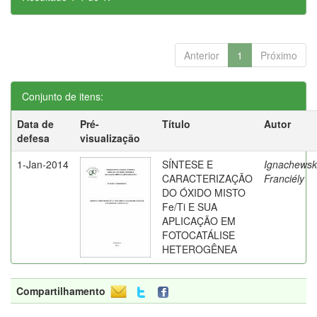
Anterior
1
Próximo
Conjunto de itens:
Data de
Pré-
Título
Autor
defesa
visualização
1-Jan-2014
SÍNTESE E
Ignachewsk
CARACTERIZAÇÃO
Franciély
DO ÓXIDO MISTO
Fe/Ti E SUA
APLICAÇÃO EM
FOTOCATÁLISE
HETEROGÊNEA
Compartilhamento