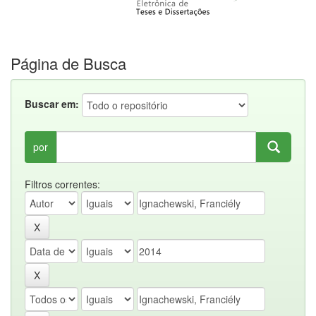
Página de Busca
Buscar em:
por
Filtros correntes: