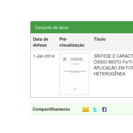
Conjunto de itens:
Data de
Pré-
Título
defesa
visualização
1-Jan-2014
SÍNTESE E CARAC
ÓXIDO MISTO Fe/Ti
APLICAÇÃO EM FO
HETEROGÊNEA
Compartilhamento