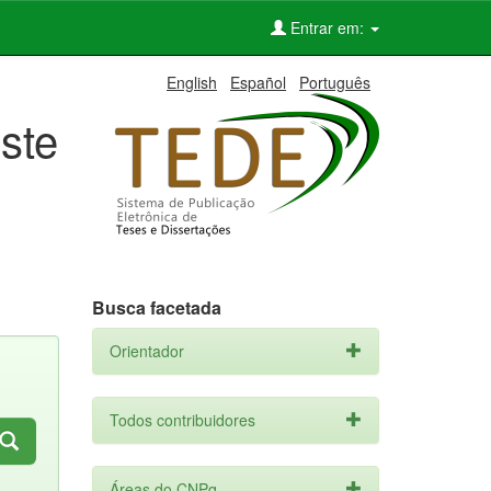
Entrar em:
English
Español
Português
ste
Busca facetada
Orientador
Todos contribuidores
Áreas do CNPq