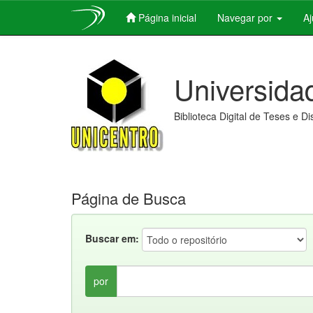
Página inicial
Navegar por
A
Skip
navigation
Universida
Biblioteca Digital de Teses e D
Página de Busca
Buscar em:
por