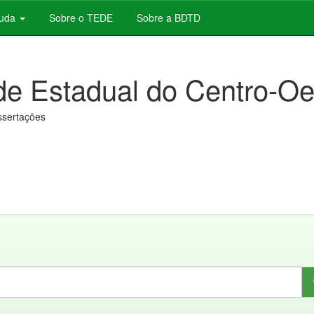
juda
Sobre o TEDE
Sobre a BDTD
de Estadual do Centro-Oe
issertações