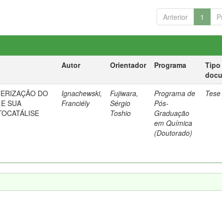
Anterior
1
P
Autor
Orientador
Programa
Tipo
doc
TERIZAÇÃO DO
Ignachewski,
Fujiwara,
Programa de
Tese
 E SUA
Franciély
Sérgio
Pós-
TOCATÁLISE
Toshio
Graduação
em Química
(Doutorado)