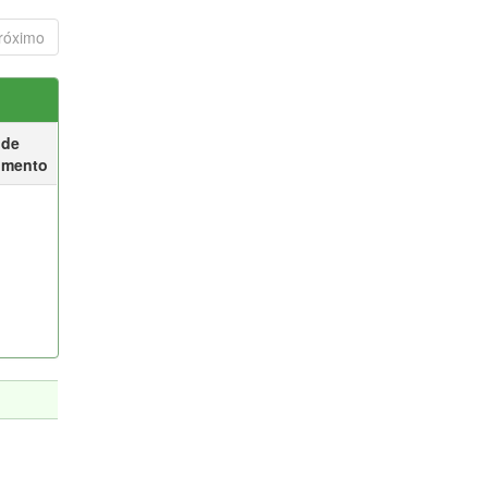
róximo
 de
umento