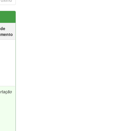
róximo
 de
umento
ertação