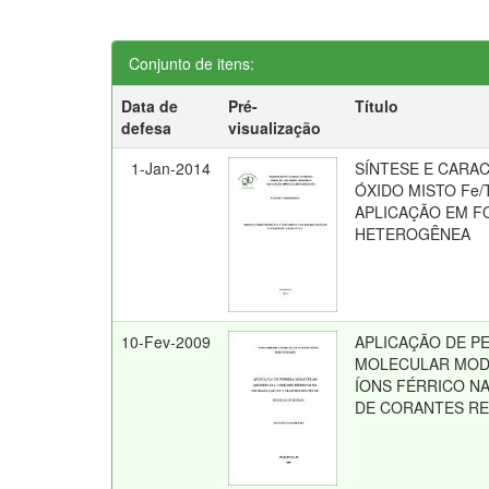
Conjunto de itens:
Data de
Pré-
Título
defesa
visualização
1-Jan-2014
SÍNTESE E CARA
ÓXIDO MISTO Fe/T
APLICAÇÃO EM F
HETEROGÊNEA
10-Fev-2009
APLICAÇÃO DE P
MOLECULAR MOD
ÍONS FÉRRICO N
DE CORANTES RE