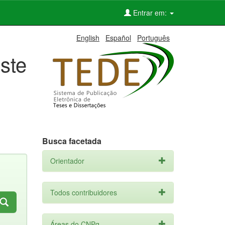
Entrar em:
English
Español
Português
ste
Busca facetada
Orientador
Todos contribuidores
Áreas do CNPq