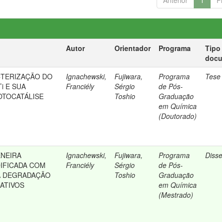
Anterior
1
P
Autor
Orientador
Programa
Tipo
doc
CTERIZAÇÃO DO
Ignachewski,
Fujiwara,
Programa
Tese
i E SUA
Franciély
Sérgio
de Pós-
OTOCATÁLISE
Toshio
Graduação
em Química
(Doutorado)
ENEIRA
Ignachewski,
Fujiwara,
Programa
Diss
IFICADA COM
Franciély
Sérgio
de Pós-
A DEGRADAÇÃO
Toshio
Graduação
ATIVOS
em Química
(Mestrado)