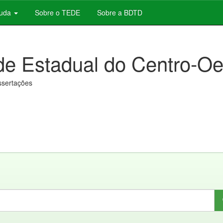
juda
Sobre o TEDE
Sobre a BDTD
de Estadual do Centro-Oe
issertações