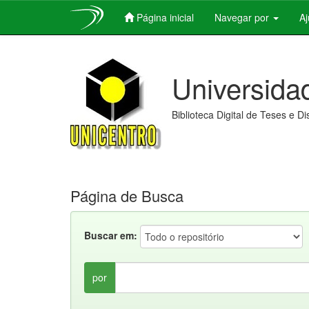
Página inicial
Navegar por
A
Skip
navigation
Universida
Biblioteca Digital de Teses e D
Página de Busca
Buscar em:
por