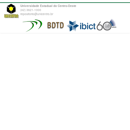
Universidade Estadual do Centro-Oeste
(42) 3621-1000
repositorio@unicentro.br