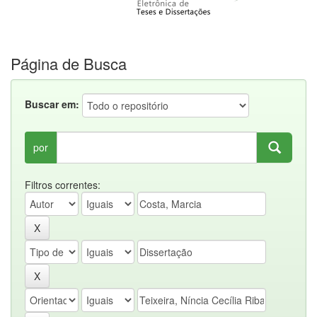
Página de Busca
Buscar em:
por
Filtros correntes: