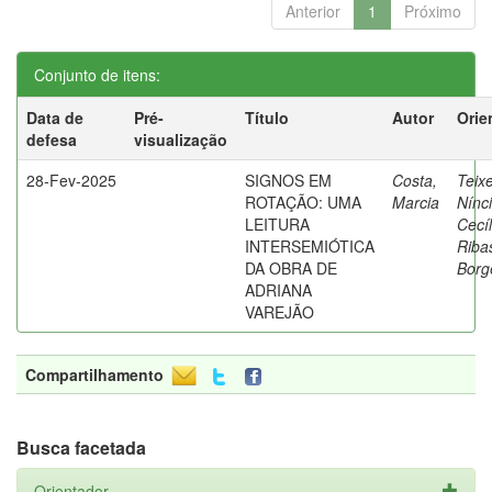
Anterior
1
Próximo
Conjunto de itens:
Data de
Pré-
Título
Autor
Orie
defesa
visualização
28-Fev-2025
SIGNOS EM
Costa,
Teixe
ROTAÇÃO: UMA
Marcia
Nínc
LEITURA
Cecíl
INTERSEMIÓTICA
Riba
DA OBRA DE
Borg
ADRIANA
VAREJÃO
Compartilhamento
Busca facetada
Orientador