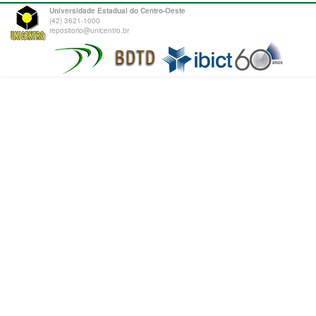
Universidade Estadual do Centro-Oeste
(42) 3621-1000
repositorio@unicentro.br