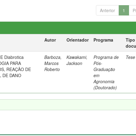
Anterior
1
P
Autor
Orientador
Programa
Tipo
doc
 Diabrotica
Barboza,
Kawakami,
Programa de
Tese
OGIA PARA
Marcos
Jackson
Pós-
OS, REAÇÃO DE
Roberto
Graduação
L DE DANO
em
Agronomia
(Doutorado)