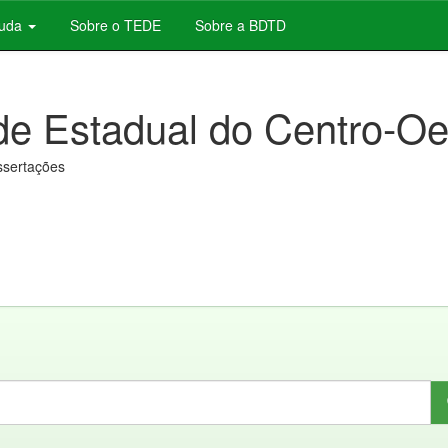
juda
Sobre o TEDE
Sobre a BDTD
de Estadual do Centro-Oe
issertações