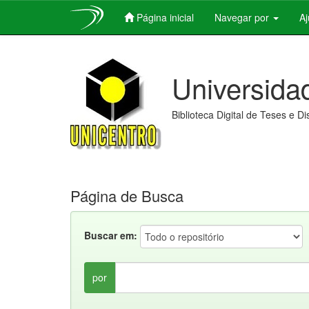
Página inicial
Navegar por
A
Skip
navigation
Universida
Biblioteca Digital de Teses e D
Página de Busca
Buscar em:
por