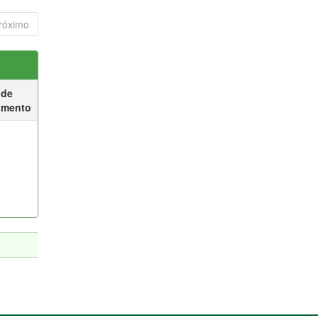
róximo
 de
umento