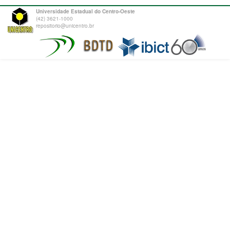
Universidade Estadual do Centro-Oeste
(42) 3621-1000
repositorio@unicentro.br