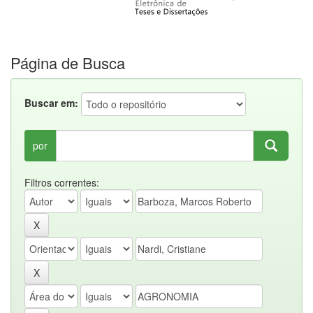
Página de Busca
Buscar em:
por
Filtros correntes: