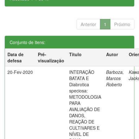
Anterior
1
Próximo
Conjunto de itens:
Data de
Pré-
Título
Autor
Orie
defesa
visualização
20-Fev-2020
INTERAÇÃO
Barboza,
Kawa
BATATA E
Marcos
Jack
Diabrotica
Roberto
speciosa:
METODOLOGIA
PARA
AVALIAÇÃO DE
DANOS,
REAÇÃO DE
CULTIVARES E
NÍVEL DE