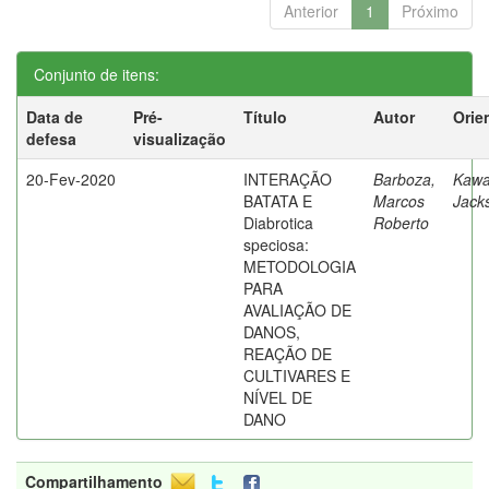
Anterior
1
Próximo
Conjunto de itens:
Data de
Pré-
Título
Autor
Orie
defesa
visualização
20-Fev-2020
INTERAÇÃO
Barboza,
Kawa
BATATA E
Marcos
Jack
Diabrotica
Roberto
speciosa:
METODOLOGIA
PARA
AVALIAÇÃO DE
DANOS,
REAÇÃO DE
CULTIVARES E
NÍVEL DE
DANO
Compartilhamento