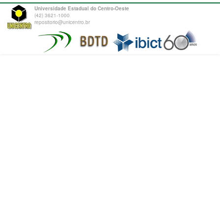
Universidade Estadual do Centro-Oeste
(42) 3621-1000
repositorio@unicentro.br