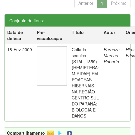
Anterior
1
Próximo
Conjunto de itens:
Data de
Pré-
Título
Autor
Orie
defesa
visualização
18-Fev-2009
Collaria
Barboza,
Hiro
scenica
Marcos
Eds
(STAL, 1859)
Roberto
(HEMIPTERA:
MIRIDAE) EM
POACEAS
HIBERNAIS
NA REGIÃO
CENTRO SUL
DO PARANÁ:
BIOLOGIA E
DANOS
Compartilhamento