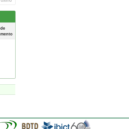
róximo
 de
umento