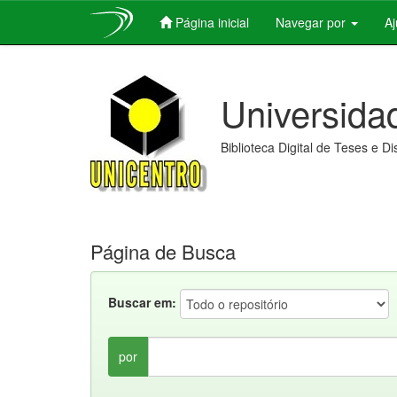
Página inicial
Navegar por
A
Skip
navigation
Universida
Biblioteca Digital de Teses e D
Página de Busca
Buscar em:
por