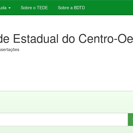
juda
Sobre o TEDE
Sobre a BDTD
de Estadual do Centro-Oe
issertações