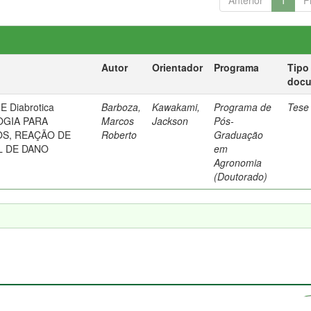
Anterior
1
P
Autor
Orientador
Programa
Tipo
doc
 Diabrotica
Barboza,
Kawakami,
Programa de
Tese
OGIA PARA
Marcos
Jackson
Pós-
OS, REAÇÃO DE
Roberto
Graduação
L DE DANO
em
Agronomia
(Doutorado)