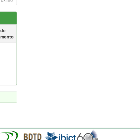
róximo
 de
umento