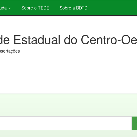
juda
Sobre o TEDE
Sobre a BDTD
de Estadual do Centro-Oe
issertações