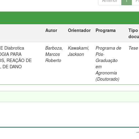
Anterior
1
P
Autor
Orientador
Programa
Tipo
doc
 Diabrotica
Barboza,
Kawakami,
Programa de
Tese
OGIA PARA
Marcos
Jackson
Pós-
OS, REAÇÃO DE
Roberto
Graduação
L DE DANO
em
Agronomia
(Doutorado)