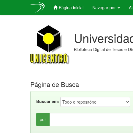
Página inicial
Navegar por
A
Skip
navigation
Universida
Biblioteca Digital de Teses e D
Página de Busca
Buscar em:
por