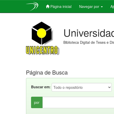
Página inicial
Navegar por
A
Skip
navigation
Universida
Biblioteca Digital de Teses e D
Página de Busca
Buscar em:
por