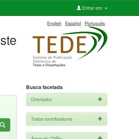
Entrar em:
English
Español
Português
ste
Busca facetada
Orientador
Todos contribuidores
Áreas do CNPq