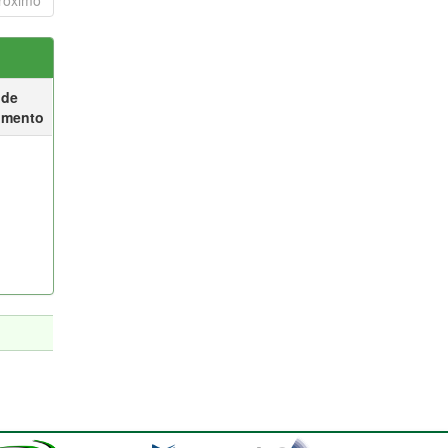
róximo
 de
umento