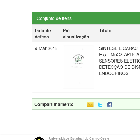
Conjunto de itens:
Data de
Pré-
Título
defesa
visualização
9-Mar-2018
SÍNTESE E CARAC
E α - MoO3 APLI
SENSORES ELETRO
DETECÇÃO DE DI
ENDÓCRINOS
Compartilhamento
Universidade Estadual do Centro-Oeste