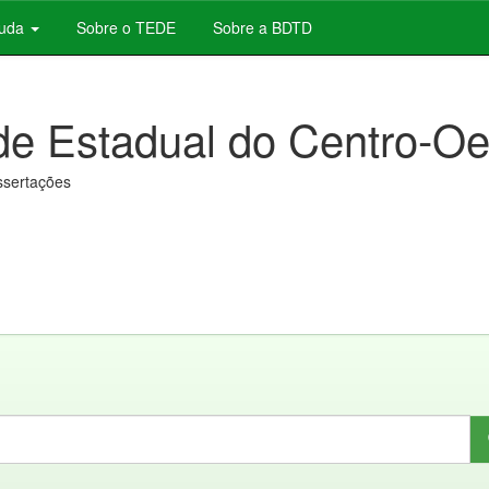
juda
Sobre o TEDE
Sobre a BDTD
de Estadual do Centro-Oe
issertações