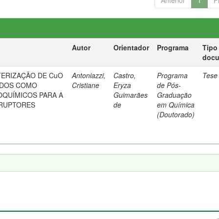
Anterior
1
P
Autor
Orientador
Programa
Tipo
doc
TERIZAÇÃO DE CuO
Antoniazzi,
Castro,
Programa
Tese
CADOS COMO
Cristiane
Eryza
de Pós-
QUÍMICOS PARA A
Guimarães
Graduação
SRUPTORES
de
em Química
(Doutorado)