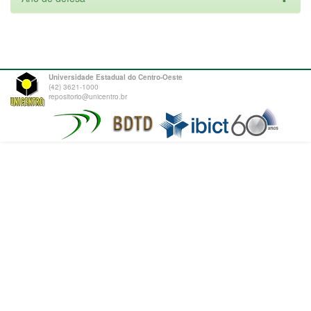
Universidade Estadual do Centro-Oeste
(42) 3621-1000
repositorio@unicentro.br