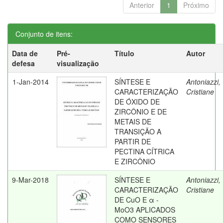
Anterior
1
Próximo
Conjunto de itens:
Data de
Pré-
Título
Autor
defesa
visualização
1-Jan-2014
SÍNTESE E
Antoniazzi,
CARACTERIZAÇÃO
Cristiane
DE ÓXIDO DE
ZIRCÔNIO E DE
METAIS DE
TRANSIÇÃO A
PARTIR DE
PECTINA CÍTRICA
E ZIRCÔNIO
9-Mar-2018
SÍNTESE E
Antoniazzi,
CARACTERIZAÇÃO
Cristiane
DE CuO E α -
MoO3 APLICADOS
COMO SENSORES