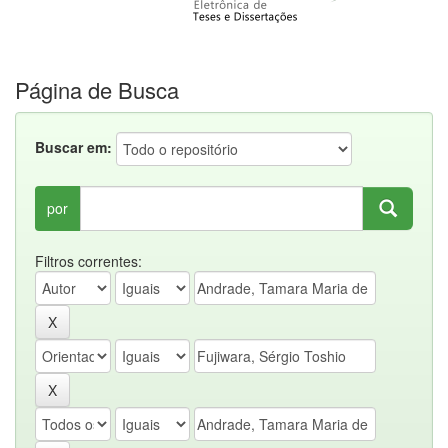
Página de Busca
Buscar em:
por
Filtros correntes: