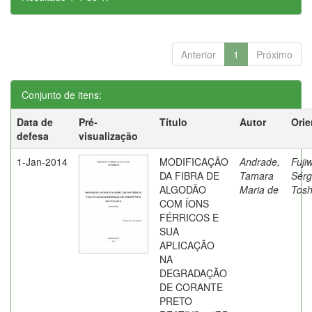
Anterior
1
Próximo
Conjunto de itens:
Data de
Pré-
Título
Autor
Orie
defesa
visualização
1-Jan-2014
MODIFICAÇÃO
Andrade,
Fuji
DA FIBRA DE
Tamara
Sérg
ALGODÃO
Maria de
Tosh
COM ÍONS
FÉRRICOS E
SUA
APLICAÇÃO
NA
DEGRADAÇÃO
DE CORANTE
PRETO