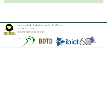
Universidade Estadual do Centro-Oeste
(42) 3621-1000
repositorio@unicentro.br