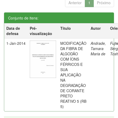
Anterior
1
Próximo
Conjunto de itens:
Data de
Pré-
Título
Autor
Orie
defesa
visualização
1-Jan-2014
MODIFICAÇÃO
Andrade,
Fuji
DA FIBRA DE
Tamara
Sérg
ALGODÃO
Maria de
Tosh
COM ÍONS
FÉRRICOS E
SUA
APLICAÇÃO
NA
DEGRADAÇÃO
DE CORANTE
PRETO
REATIVO 5 (RB
5)