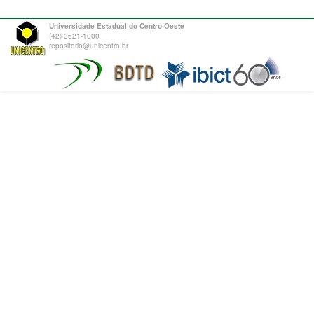
Universidade Estadual do Centro-Oeste
(42) 3621-1000
repositorio@unicentro.br